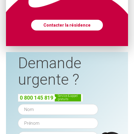
Contacter la résidence
Demande
urgente ?
service & appel
0 800 145 819
gratuits